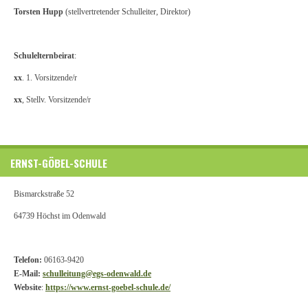
Torsten Hupp
(stellvertretender Schulleiter, Direktor)
Schulelternbeirat
:
xx
. 1. Vorsitzende/r
xx
, Stellv. Vorsitzende/r
ERNST-GÖBEL-SCHULE
Bismarckstraße 52
64739 Höchst im Odenwald
Telefon:
06163-9420
E-Mail:
schulleitung@egs-odenwald.de
Website
:
https://www.ernst-goebel-schule.de/