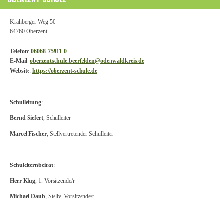
Krähberger Weg 50
64760 Oberzent
Telefon
:
06068-75911-0
E-Mail
:
oberzentschule.beerfelden@odenwaldkreis.de
Website
:
https://oberzent-schule.de
Schulleitung
:
Bernd Siefert
, Schulleiter
Marcel Fischer
, Stellvertretender Schulleiter
Schulelternbeirat
:
Herr Klug
, 1.
Vorsitzende/r
Michael Daub
,
Stellv. Vorsitzende/r