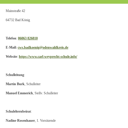
Mainstraße 42
64732 Bad König
Telefon
:
06063 826810
E-Mail:
cws.badkoenig@odenwaldkreis.de
Website
:
https://www.carl-weyprecht-schule.info/
Schulleitung
:
Martin Burk
, Schulleiter
Manuel Emmerich
,
Stellv. Schulleiter
Schulelternbeirat
:
Nadine Rosenhauer
, 1. Vorsitzende