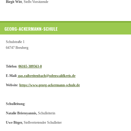
Birgit Witt
, Stellv.
Vorsitzende
GEORG-ACKERMANN-SCHULE
Schulstraße 1
64747 Breuberg
Telefon
:
06165-389563-0
E-Mail:
gas.raibreitenbach@odenwaldkreis.de
Website
:
https://www.georg-ackermann-schule.de
Schulleitung
:
Natalie Bristoyannis,
Schulleiterin
Uwe Böger,
Stellvertretender Schulleiter