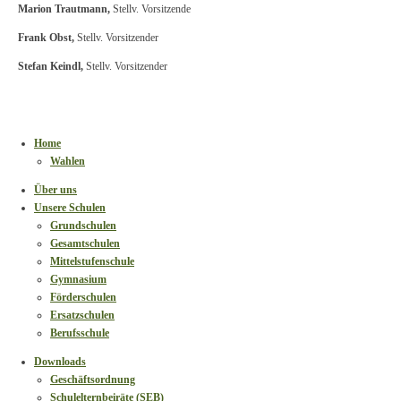
Marion Trautmann,
Stellv. Vorsitzende
Frank Obst,
Stellv. Vorsitzender
Stefan Keindl,
Stellv. Vorsitzender
Home
Wahlen
Über uns
Unsere Schulen
Grundschulen
Gesamtschulen
Mittelstufenschule
Gymnasium
Förderschulen
Ersatzschulen
Berufsschule
Downloads
Geschäftsordnung
Schulelternbeiräte (SEB)