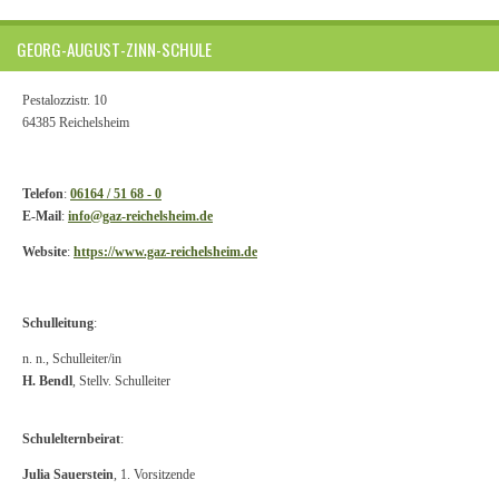
GEORG-AUGUST-ZINN-SCHULE
Pestalozzistr. 10
64385 Reichelsheim
Telefon
:
06164 / 51 68 - 0
E-Mail
:
info@gaz-reichelsheim.de
Website
:
https://www.gaz-reichelsheim.de
Schulleitung
:
n. n., Schulleiter/in
H. Bendl
, Stellv. Schulleiter
Schulelternbeirat
:
Julia Sauerstein
, 1.
Vorsitzende