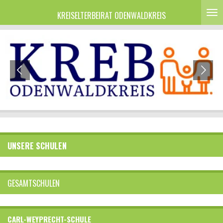
Zum
KREISELTERBEIRAT ODENWALDKREIS
Hauptinhalt
springen
UNSERE SCHULEN
GESAMTSCHULEN
CARL-WEYPRECHT-SCHULE